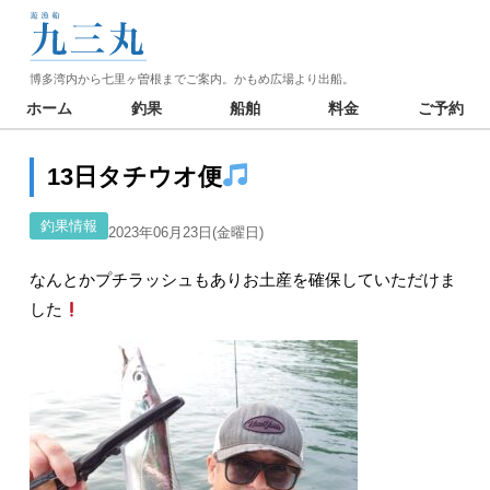
博多湾内から七里ヶ曽根までご案内。かもめ広場より出船。
ホーム
釣果
船舶
料金
ご予約
13日タチウオ便
釣果情報
2023年06月23日(金曜日)
なんとかプチラッシュもありお土産を確保していただけま
した