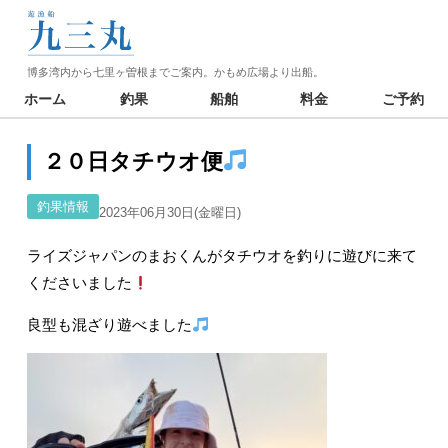
博多湾内から七里ヶ曽根までご案内。かもめ広場より出船。
ホーム
釣果
船舶
料金
ご予約
２０日タチウオ便
釣果情報
2023年06月30日(金曜日)
ライズジャパンのまおくんがタチウオを釣りに遊びに来て
くださいました
良型も混ざり遊べました