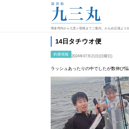
博多湾内から七里ヶ曽根までご案内。かもめ広場より
14日タチウオ便
釣果情報
2024年07月21日(日曜日)
ラッシュあったりの中でしたが数伸び悩