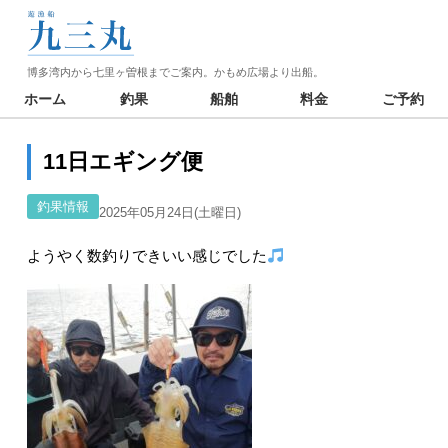
博多湾内から七里ヶ曽根までご案内。かもめ広場より出船。
ホーム
釣果
船舶
料金
ご予約
11日エギング便
釣果情報
2025年05月24日(土曜日)
ようやく数釣りできいい感じでした