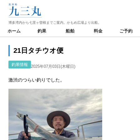
博多湾内から七里ヶ曽根までご案内。かもめ広場より出船。
ホーム
釣果
船舶
料金
ご予約
21日タチウオ便
釣果情報
2025年07月03日(木曜日)
激渋のつらい釣りでした。