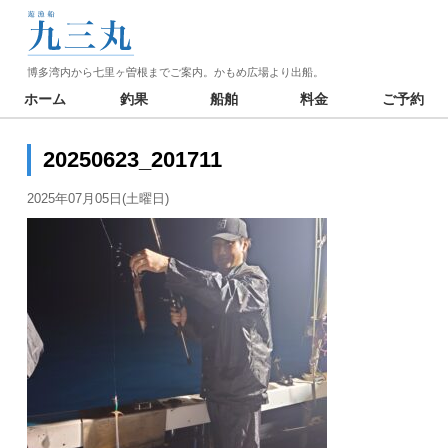
博多湾内から七里ヶ曽根までご案内。かもめ広場より出船。
ホーム
釣果
船舶
料金
ご予約
20250623_201711
2025年07月05日(土曜日)