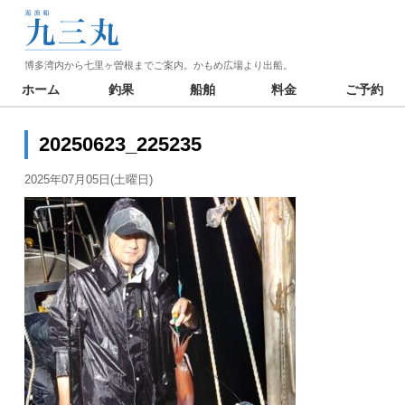
博多湾内から七里ヶ曽根までご案内。かもめ広場より出船。
ホーム
釣果
船舶
料金
ご予約
20250623_225235
2025年07月05日(土曜日)