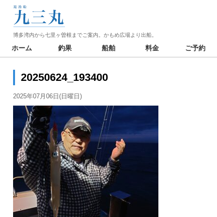
博多湾内から七里ヶ曽根までご案内。かもめ広場より出船。
ホーム
釣果
船舶
料金
ご予約
20250624_193400
2025年07月06日(日曜日)