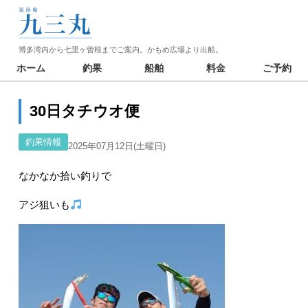
博多湾内から七里ヶ曽根までご案内。かもめ広場より出船。
ホーム
釣果
船舶
料金
ご予約
30日タチウオ便
釣果情報
2025年07月12日(土曜日)
なかなか拾い釣りで
アジ狙いも