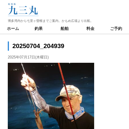
博多湾内から七里ヶ曽根までご案内。かもめ広場より出船。
ホーム
釣果
船舶
料金
ご予約
20250704_204939
2025年07月17日(木曜日)