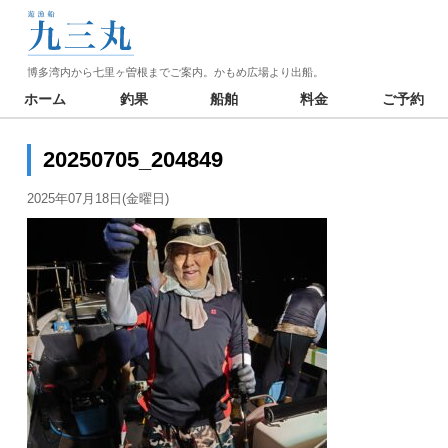
博多湾内から七里ヶ曽根までご案内。かもめ広場より出船。
ホーム
釣果
船舶
料金
ご予約
20250705_204849
2025年07月18日(金曜日)