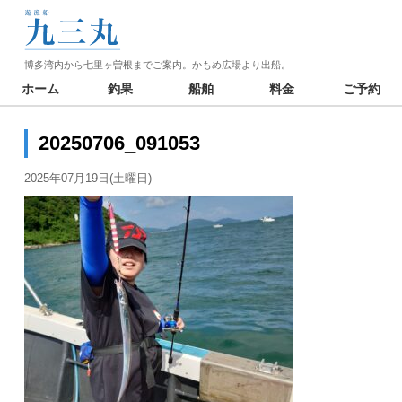
博多湾内から七里ヶ曽根までご案内。かもめ広場より出船。
ホーム
釣果
船舶
料金
ご予約
20250706_091053
2025年07月19日(土曜日)