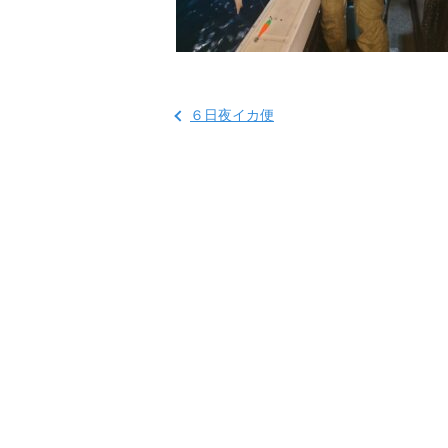
６日夜イカ便