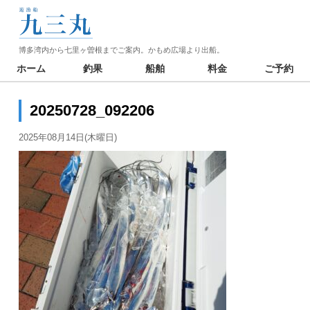
博多湾内から七里ヶ曽根までご案内。かもめ広場より出船。
ホーム
釣果
船舶
料金
ご予約
20250728_092206
2025年08月14日(木曜日)