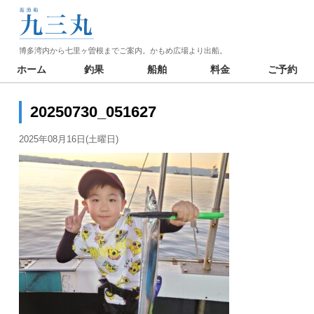
博多湾内から七里ヶ曽根までご案内。かもめ広場より出船。
ホーム
釣果
船舶
料金
ご予約
20250730_051627
2025年08月16日(土曜日)