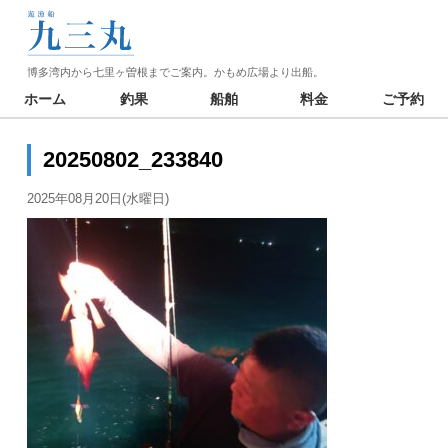
博多湾内から七里ヶ曽根までご案内。かもめ広場より出船。
ホーム
釣果
船舶
料金
ご予約
20250802_233840
2025年08月20日(水曜日)