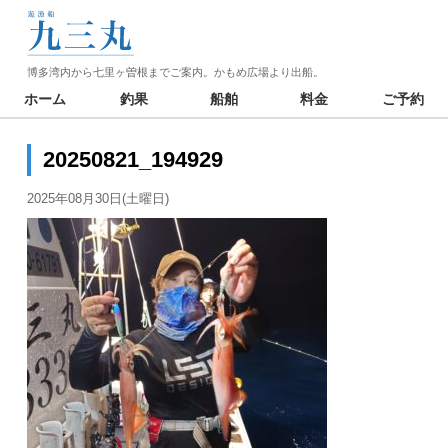
博多湾内から七里ヶ曽根までご案内。かもめ広場より出船。
ホーム
釣果
船舶
料金
ご予約
20250821_194929
2025年08月30日(土曜日)