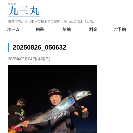
博多湾内から七里ヶ曽根までご案内。かもめ広場より出船。
ホーム
釣果
船舶
料金
ご予約
20250826_050632
2025年09月04日(木曜日)