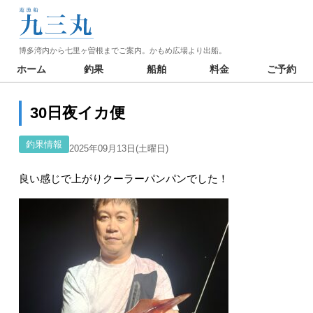
博多湾内から七里ヶ曽根までご案内。かもめ広場より出船。
ホーム
釣果
船舶
料金
ご予約
30日夜イカ便
釣果情報
2025年09月13日(土曜日)
良い感じで上がりクーラーパンパンでした！