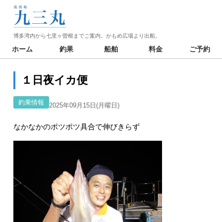
博多湾内から七里ヶ曽根までご案内。かもめ広場より出船。
ホーム
釣果
船舶
料金
ご予約
１日夜イカ便
釣果情報
2025年09月15日(月曜日)
なかなかのポツポツ具合で伸びきらず