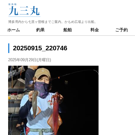
博多湾内から七里ヶ曽根までご案内。かもめ広場より出船。
ホーム
釣果
船舶
料金
ご予約
20250915_220746
2025年09月29日(月曜日)