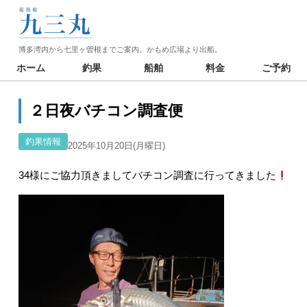
博多湾内から七里ヶ曽根までご案内。かもめ広場より出船。
ホーム
釣果
船舶
料金
ご予約
２日夜バチコン調査便
釣果情報
2025年10月20日(月曜日)
34様にご協力頂きましてバチコン調査に行ってきました