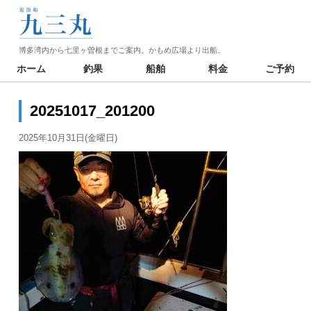
博多湾内から七里ヶ曽根までご案内。かもめ広場より出船。
ホーム
釣果
船舶
料金
ご予約
20251017_201200
2025年10月31日(金曜日)