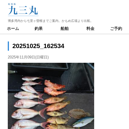
博多湾内から七里ヶ曽根までご案内。かもめ広場より出船。
ホーム
釣果
船舶
料金
ご予約
20251025_162534
2025年11月09日(日曜日)