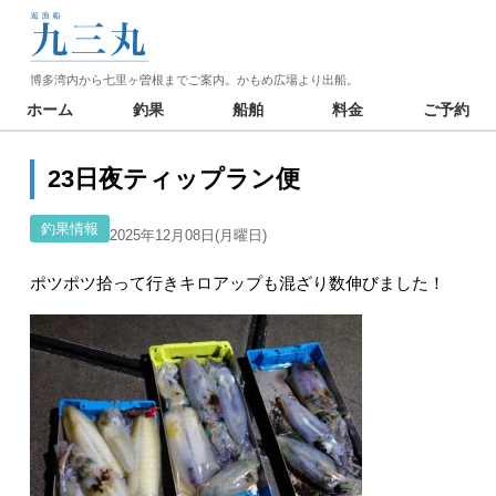
博多湾内から七里ヶ曽根までご案内。かもめ広場より出船。
ホーム
釣果
船舶
料金
ご予約
23日夜ティップラン便
釣果情報
2025年12月08日(月曜日)
ポツポツ拾って行きキロアップも混ざり数伸びました！