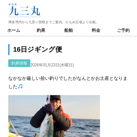
博多湾内から七里ヶ曽根までご案内。かもめ広場より出船。
ホーム
釣果
船舶
料金
ご予約
16日ジギング便
釣果情報
2026年01月22日(木曜日)
なかなか厳しい拾い釣りでしたがなんとかお土産となりま
した