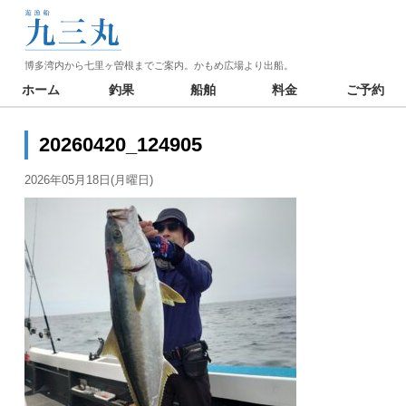
博多湾内から七里ヶ曽根までご案内。かもめ広場より出船。
ホーム
釣果
船舶
料金
ご予約
20260420_124905
2026年05月18日(月曜日)