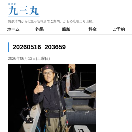
博多湾内から七里ヶ曽根までご案内。かもめ広場より出船。
ホーム
釣果
船舶
料金
ご予約
20260516_203659
2026年06月13日(土曜日)