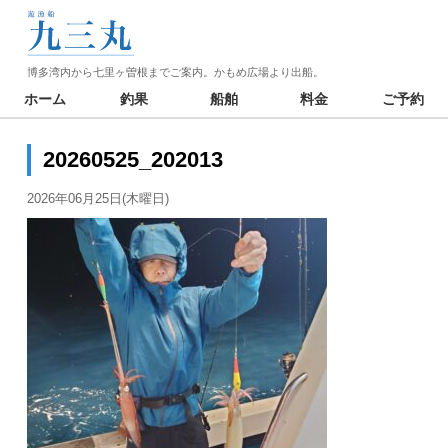
博多湾内から七里ヶ曽根までご案内。かもめ広場より出船。
ホーム
釣果
船舶
料金
ご予約
20260525_202013
2026年06月25日(木曜日)