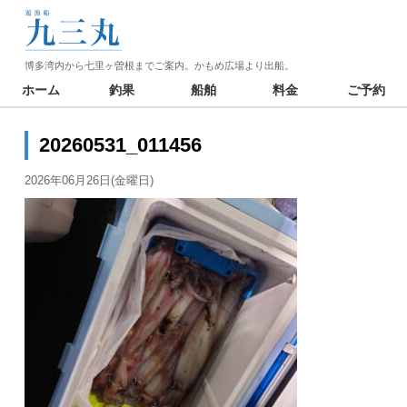
博多湾内から七里ヶ曽根までご案内。かもめ広場より出船。
ホーム
釣果
船舶
料金
ご予約
20260531_011456
2026年06月26日(金曜日)