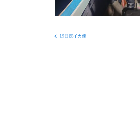
19日夜イカ便