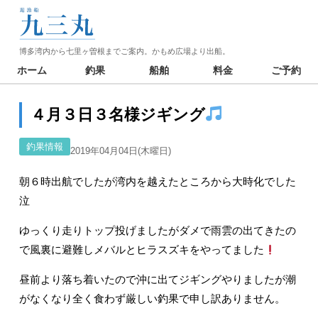
博多湾内から七里ヶ曽根までご案内。かもめ広場より出船。
ホーム
釣果
船舶
料金
ご予約
４月３日３名様ジギング
釣果情報
2019年04月04日(木曜日)
朝６時出航でしたが湾内を越えたところから大時化でした
泣
ゆっくり走りトップ投げましたがダメで雨雲の出てきたの
で風裏に避難しメバルとヒラスズキをやってました
昼前より落ち着いたので沖に出てジギングやりましたが潮
がなくなり全く食わず厳しい釣果で申し訳ありません。