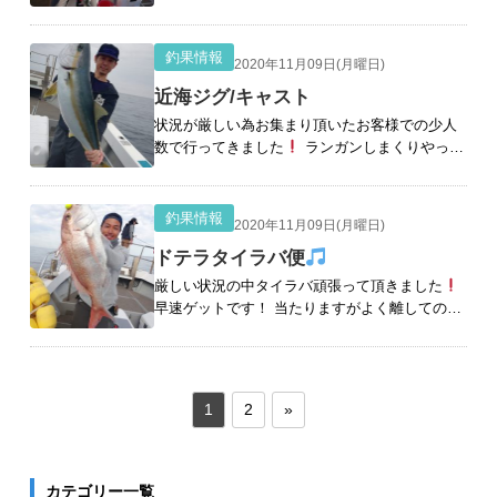
なかったですが盛り上がりました
良型のネリ
でした
ヒラゴでした
バタバタヒラゴが来
まし
[続きを読む]
釣果情報
2020年11月09日(月曜日)
近海ジグ/キャスト
状況が厳しい為お集まり頂いたお客様での少人
数で行ってきました
ランガンしまくりやっぱ
り厳しい。やっとのチャンスでブレイクにバラ
シもったいなかったです。 流す事に全員ヒット
のヤズはありましたがヒラを狙いに頑
[続きを読
釣果情報
2020年11月09日(月曜日)
む]
ドテラタイラバ便
厳しい状況の中タイラバ頑張って頂きました
早速ゲットです！ 当たりますがよく離してのり
ません。 良型出していただけました
ラスト
の粘りでゲットです！ 鯛８枚、ワラサ、レン
コ、アオナでした
[続きを読む]
1
2
»
カテゴリー一覧