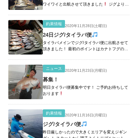
ワイワイと出航させて頂きました
ジグよりス
タート５名様でジグを頑張って頂きました
朝
一来ました
７キロのヒラ！ 次はトリプルヒッ
ト
[続きを読む]
釣果情報
2020年11月28日(土曜日)
24日ジグ/タイラバ便
タイラバメインでジグ/タイラバ便に出航させて
頂きました！ 最初のポイントはカナトフグの猛
攻。 ランガンを繰り返しやっと鯛が出てくれま
した
そして美味しいスマガツオも肥えてて最
高でした
遠征
[続きを読む]
ニュース
2020年11月23日(月曜日)
募集！
明日タイラバ便募集中です！ ご予約お待ちして
おります
釣果情報
2020年11月16日(月曜日)
ジグ/タイラバ便
昨日厳しかったので大きくエリアを変えジギン