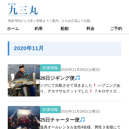
博多湾内から七里ヶ曽根までご案内。かもめ広場より出船。
ホーム
釣果
船舶
料金
ご予約
2020年11月
釣果情報
2020年11月28日(土曜日)
26日ジギング便
ジグにて出航させて頂きました
ハプニングあ
り、デカマサもゲットでした
７キロサイズヒ
ラマサ～スタートです！ライズジグにてゲット
です
全員ヒットからの4名様ゲット！ 竿を折
[続きを読む]
釣果情報
2020年11月28日(土曜日)
25日チャーター便
道具オールレンタル女性4名様、男性３名様にて