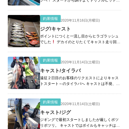
グへ！ スタートから調子よくトリプルヒットか
らのスタート！ しかも良型サイズ！！ 根ズレブ
レイクも３回とまりませんでした。 かかりが浅
くバラシも多くありましたがよくあたってまし
釣果情報
2020年11月16日(月曜日)
た
[続きを読む]
ジグ/キャスト
ポイントにつくと一流し目からヒラゴラッシュ
でした
デカイのとりたくてキャスト走り回り
ましたが不発、 厳しい結果でした。 初青物おめ
でとうございます
ゲットしていただきよかっ
たです&#x2
[続きを読む]
釣果情報
2020年11月14日(土曜日)
キャスト/タイラバ
遠征２日目のお客様のリクエストによりキャス
トスタート～のタイラバへ キャストは不発、タ
イラバへいくとついてすぐ釣れましたが潮終わ
り伸びず、 帰りにキャストやりましたが出るけ
ど乗らず、乗ったらバラシで終わりました
釣果情報
2020年11月14日(土曜日)
&#x27
[続きを読む]
キャスト/ジグ
ジギングで最初スタートしましたが厳しくポツ
リポツリ。 キャストではボイルもキャッチは少