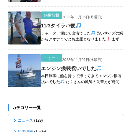
カイヒラメゲット 嬉しいカツオもゲット
ついにこの時が
ヒ
[続きを読む]
釣果情報
2023年11月06日(月曜日)
11/3タイラバ便
チャーター便にて出港でした
良いサイズの鯛
からアオナまでとお土産となりました
まず早
速ゲット こちらも
デカイヤツも こちら
も
[続きを読む]
ニュース
2023年11月01日(水曜日)
エンジン換装祝いでした
本日無事に船を持って帰ってきてエンジン換装
祝いでした
たくさんの漁師の先輩方が時間を
作ってくれてお祝いに来てくださいました！ と
っても嬉しくものすごく感謝です！本当にあり
がとうございます
[続きを読む]
カテゴリー一覧
ニュース
(129)
釣果情報
(1,505)