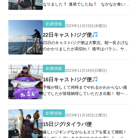
なりました
連発でしたね
なかなか食いが
浅い中お見事です！ ジャンボアオナでお土産ゲ
ット アオナ２匹がけ！ &nbsp
[続きを読む]
釣果情報
2023年11月23日(木曜日)
22日キャスト/ジグ便
21日のキャスト/ジグ便は大撃沈。朝一良さげな
のかかりましたが高切れ！ 後半はバラシ。ヤズ
とスマガツオのみとなりました。 22日バイトの
みからシイラやダツでボイルはあるのですがな
かなかタイミング合わせれず。 でも後半バイ
釣果情報
2023年11月19日(日曜日)
[続きを読む]
16日キャスト/ジグ便
予報が怪しくて何時までやれるかわからない感
じでしたが皆様納得していただき出船！ 朝一よ
り多数バイトがありサクッと10kオーバーゲット
次の流しも多数バイトありましたがバラシの
み。 その後沈黙でしたがまた
[続きを読む]
釣果情報
2023年11月18日(土曜日)
15日ジグ/タイラバ便
厳しいジギングながらもエリアを変えて挑戦！