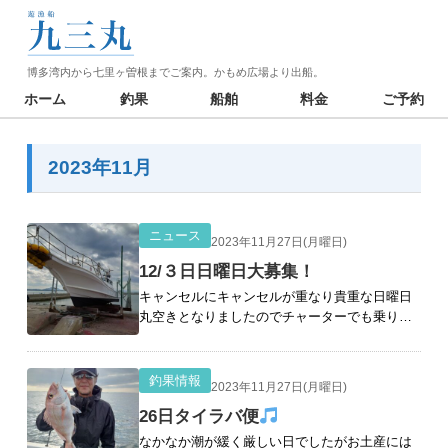
博多湾内から七里ヶ曽根までご案内。かもめ広場より出船。
ホーム
釣果
船舶
料金
ご予約
2023年11月
ニュース
2023年11月27日(月曜日)
12/３日日曜日大募集！
キャンセルにキャンセルが重なり貴重な日曜日
丸空きとなりましたのでチャーターでも乗り合
いでも大募集中です ご連絡お待ちしておりま
す
釣果情報
2023年11月27日(月曜日)
26日タイラバ便
なかなか潮が緩く厳しい日でしたがお土産には