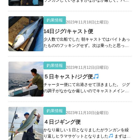
ランガンしていきますがなかなか厳しく。バラ
シももったいなかったです。 朝はナイスヒラマ
サゲット
その後ヤズ追加でタイラバでお土産
確保へ ヒラマサ、ヤズ２、タイ
[続きを読む]
釣果情報
2023年11月18日(土曜日)
14日ジグ/キャスト便
少人数で出船でした 朝キャストではバイトあっ
たもののフッキングせず。次は乗ったと思った
らバラシと流れの悪いスタート。 その後ジグで
まわりましたがたまーにヒラとヤズをゲットす
るぐらいで撃沈でした。 ヒラマサ、ヤズ２、ヤ
釣果情報
2023年11月12日(日曜日)
ガラ
[続きを読む]
５日キャスト/ジグ便
チャーター便にて出港させて頂きました。 ジグ
の調子がなかなか厳しいのでキャストメインで
まわりましたがなかなか厳しい。 シイラボイル
にダツボイルと雰囲気よかったんですがなかな
か食わず。ランガンを繰り返しやっと出たとこ
釣果情報
2023年11月10日(金曜日)
ろで急
[続きを読む]
４日ジギング便
かなり厳しい１日となりましたがランガンを繰
り返しヒラマサゲットとなりました
まずはデ