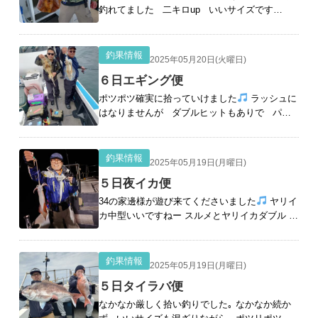
釣れてました 二キロup いいサイズです
2.2k~８杯でした ご乗船ありがとうございまし
た
釣果情報
2025年05月20日(火曜日)
６日エギング便
ポツポツ確実に拾っていけました
ラッシュに
はなりませんが ダブルヒットもありで パタ
ーンにはまって 大連チャン 場所ごとに確実
に拾っていき 数をの
[続きを読む]
釣果情報
2025年05月19日(月曜日)
５日夜イカ便
34の家邊様が遊び来てくださいました
ヤリイ
カ中型いいですねー スルメとヤリイカダブル
良型です こちらもいいサイズ 家邊様も良型を
スルメとの戦いを制し ヤリ
[続きを読む]
釣果情報
2025年05月19日(月曜日)
５日タイラバ便
なかなか厳しく拾い釣りでした｡ なかなか続か