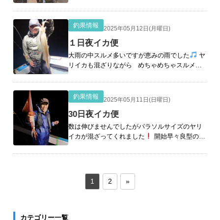
カゲット パラソル級のいいサイズも混ざりな
がら こちらもデカイ！ やはりスルメは多いで
すが
[続きを読む]
釣果情報
2025年05月12日(月曜日)
１日夜イカ便
大雨の中スルメ多いですが恵みの雨でした
ヤ
リイカも混ざりながら めちゃめちゃスルメが
アタるなか いいサイズも混ざり 雨で活性あが
り サイズも良くなり いいサイズ
[続きを読む]
釣果情報
2025年05月11日(日曜日)
30日夜イカ便
数は伸びませんでしたがパラソルサイズのヤリ
イカが混ざってくれました
開始早々良型のヤ
リイカ ポツポツヤリとスルメが混ざりながら
パラソル狙い頑張ってます これもデ
[続きを読
む]
1
2
»
カテゴリー一覧