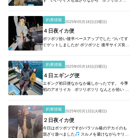
ず いいサイズも混ざりながら ポツリポツリ
なかなかラッシュとならず 昼イカも混ざりなが
ら ダブルヒットで良型 &nbs
[続きを読む]
釣果情報
2025年05月18日(日曜日)
４日夜イカ便
ポツポツ拾い後半ペースアップでした ついてす
ぐゲットしましたが ポツポツと 後半サイズ良く
なり 連チャンで！ こちらもいいサイズ こち
らもデカイ サイズアップ 後半
[続きを読む]
釣果情報
2025年05月18日(日曜日)
４日エギング便
エギング初日便なかなか厳しかったです。 今季
初のアオリイカ ポツリポツリ なんとか拾い
なかなかの拾い釣り アオリイカ５杯､コウイカ
２杯でした ご乗船ありがとうございました&#x
[続きを読む]
釣果情報
2025年05月13日(火曜日)
２日夜イカ便
今日はポツポツですがパラソル級のデカイのも
混ざり遊べました
スルメを避けながらヤリイ