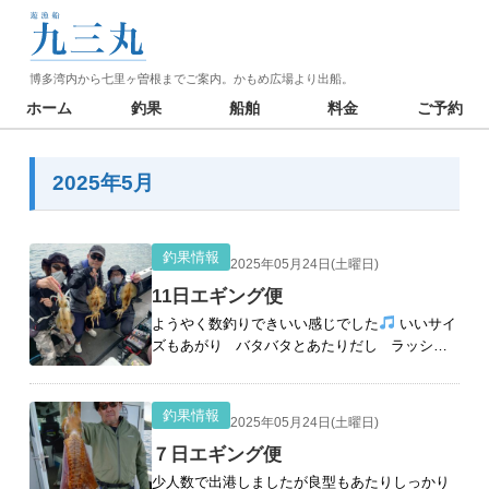
博多湾内から七里ヶ曽根までご案内。かもめ広場より出船。
ホーム
釣果
船舶
料金
ご予約
2025年5月
釣果情報
2025年05月24日(土曜日)
11日エギング便
ようやく数釣りできいい感じでした
いいサイ
ズもあがり バタバタとあたりだし ラッシュ
あり どんどん拾っていき いいサイズ拾いながら
追尾もあり 風があり難しい中
[続きを読む]
釣果情報
2025年05月24日(土曜日)
７日エギング便
少人数で出港しましたが良型もあたりしっかり