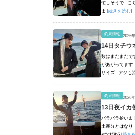
忙しそうで こ
ま
[続きを読む]
釣果情報
2026
14日タチウ
数はまだまだで
があがってます
サイズ アジも
釣果情報
2026
13日夜イカ
パラパラ拾いま
土産分とはなり
&#x1f3b5
[続き