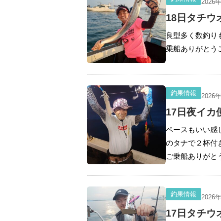
2026
18日タチウ
良型多く数釣りも
乗船ありがとう
釣果情報
2026
17日夜イカ
ペースもいい感
のタナで２杯付
ご乗船ありがと
釣果情報
2026
17日タチウ