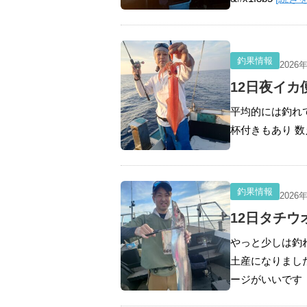
釣果情報
2026
12日夜イカ
平均的には釣れ
杯付きもあり 数
釣果情報
2026
12日タチウ
やっと少しは釣
土産になりまし
ージがいいです