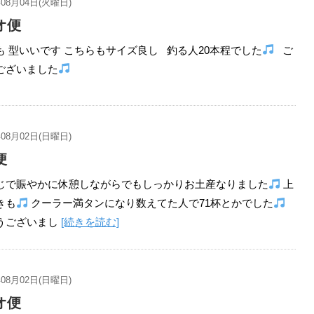
年08月04日(火曜日)
オ便
 型いいです こちらもサイズ良し 釣る人20本程でした
ご
ございました
年08月02日(日曜日)
便
じで賑やかに休憩しながらでもしっかりお土産なりました
上
きも
クーラー満タンになり数えてた人で71杯とかでした
うございまし
[続きを読む]
年08月02日(日曜日)
オ便