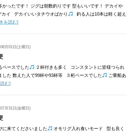
多かったです！ ジグは朝数釣りです 型もいいです！ デカイや
デカイ デカイいいタチウオばかり
釣る人は10本は軽く超え
続きを読む]
年08月01日(土曜日)
便
るペースでした
２杯付きも多く コンスタントに皆様つられ
した 数えた人で99杯や93杯等 ３桁ペースでした
ご乗船あ
読む]
年07月31日(金曜日)
便
びに来てくださいました
オモリグ入れ食いモード 型も良く