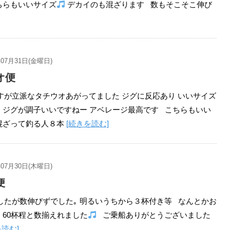
ちらもいいサイズ
デカイのも混ざります 数もそこそこ伸び
年07月31日(金曜日)
オ便
すが立派なタチウオあがってました ジグに反応あり いいサイズ
 ジグが調子いいですねー アベレージ最高です こちらもいい
混ざって釣る人８本
[続きを読む]
年07月30日(木曜日)
便
したが数伸びずでした｡ 明るいうちから３杯付き等 なんとかお
 60杯程と数揃えれました
ご乗船ありがとうございました
を読む]