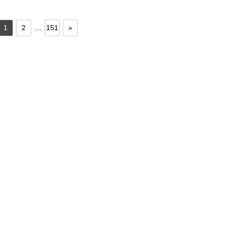
1
2
…
151
»