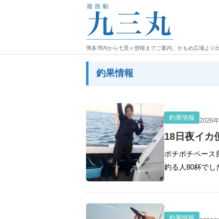
博多湾内から七里ヶ曽根までご案内。かもめ広場より
釣果情報
釣果情報
2026
18日夜イカ
ポチポチペース
釣る人80杯でし
釣果情報