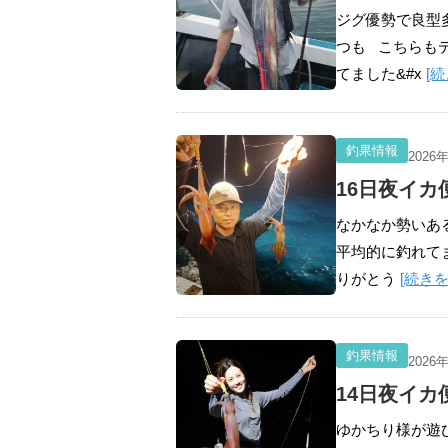
ジグ優勢で良型
つも こちらも
てました&#x
[
釣果情報
2026
16日夜イカ
なかなか勢いあ
平均的に釣れてま
りがとう
[続きを
釣果情報
2026
14日夜イカ
ゆかちり様が遊