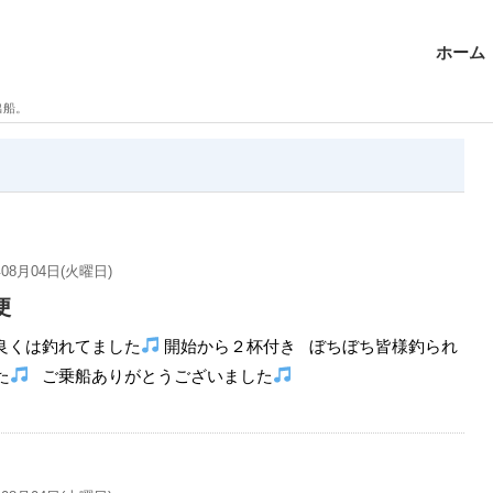
ホーム
出船。
年08月04日(火曜日)
便
良くは釣れてました
開始から２杯付き ぼちぼち皆様釣られ
た
ご乗船ありがとうございました