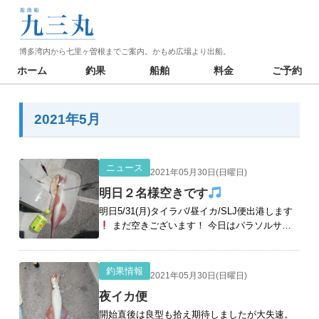
博多湾内から七里ヶ曽根までご案内。かもめ広場より出船。
ホーム
釣果
船舶
料金
ご予約
2021年5月
ニュース
2021年05月30日(日曜日)
明日２名様空きです
明日5/31(月)タイラバ/昼イカ/SLJ便出港します
まだ空きございます！ 今日はパラソルサイ
ズを多く拾え釣る人50杯でした
ご予約お待ち
しております
釣果情報
2021年05月30日(日曜日)
夜イカ便
開始直後は良型も拾え期待しましたが大失速。