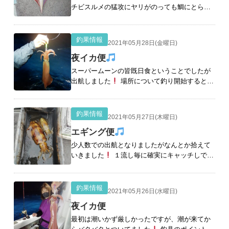
チビスルメの猛攻にヤリがのっても鯛にとら
れ、 後半ポツポツ拾い終了前でなんとか拾えま
した
開始早々良型が 大失速し型も落ち、数
も伸びずでした。 釣る人50杯でし
[続きを読む]
釣果情報
2021年05月28日(金曜日)
夜イカ便
スーパームーンの皆既日食ということでしたが
出航しました
場所について釣り開始すると土
砂降り
恵みの雨でした
開始直後は誰かあ
げてる感じでしたが次第に浮いて来て皆様竿曲
がっ
[続きを読む]
釣果情報
2021年05月27日(木曜日)
エギング便
少人数での出航となりましたがなんとか拾えて
いきました
１流し毎に確実にキャッチしでか
いのはでず１キロサイズから400gといった感じ
でした
ついてきてたオスでかかったです。
着々とキャッチ
[続きを読む]
釣果情報
2021年05月26日(水曜日)
夜イカ便
最初は潮いかず厳しかったですが、潮が来てか