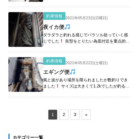
釣果情報
2021年05月23日(日曜日)
夜イカ便
ダラダラと釣れる感じでパラソル拾っていく感
じでした
良型をとりたい為底付近を重点的に
狙っていきました
いいサイズダブルです
これを待ってました
しっかり
[続きを読む]
釣果情報
2021年05月22日(土曜日)
エギング便
風と波があり場所を限られましたが数釣りでき
ました
サイズは大きくて1.2kでしたが釣る人
は10杯でした
モンゴウイカとアオリイカ！
ダブルヒット！ バタバタ４杯！ やっとキロサイ
ズ！ 1
[続きを読む]
1
2
3
»
カテゴリー一覧