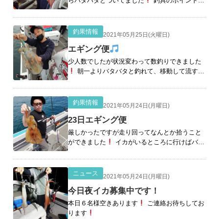
らバタバタとついてました
釣具のポイント姪
浜店のスタッフ様も遊びに来てくださいました
潮が行きだしてパラソル混じり出しました
ポ
[続きを読む]
釣果情報
2021年05月25日(火曜日)
エギング便
少人数でしたが状況変わって数釣りできました
朝一よりバタバタと釣れて、移動して流すご
とに
そして風でだして風裏でも追加して帰港
となりました
さすがみきおさん&#x1f3b
[続
きを読む]
釣果情報
2021年05月24日(月曜日)
23日エギング便
厳しかったですが走り回ってなんとか拾うこと
ができました
イカがいるところに行けばバタ
バタとつきました
小型が多いです。 やっと
ナイスサイズっ バタバタとついたりするんです
があと続かず。
[続きを読む]
ニュース
2021年05月24日(月曜日)
今日夜イカ募集中です！
本日６名様空きあります
ご連絡お待ちしてお
ります