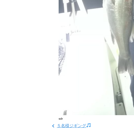
sdr
５名様ジギング