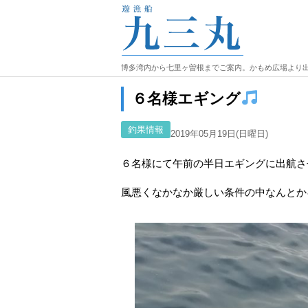
博多湾内から七里ヶ曽根までご案内。かもめ広場より
６名様エギング
釣果情報
2019年05月19日(日曜日)
６名様にて午前の半日エギングに出航さ
風悪くなかなか厳しい条件の中なんとか