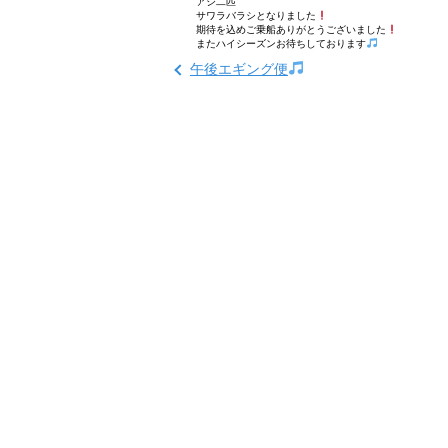
アジ二匹
サワラバラシとなりました
期待を込めご乗船ありがとうございました
またハイシーズンお待ちしております
午後エギング便