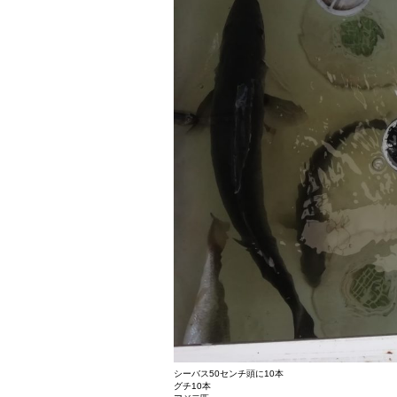
シーバス50センチ頭に10本
グチ10本