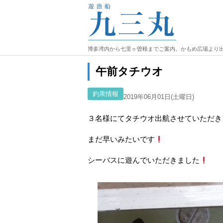
博多湾内から七里ヶ曽根までご案内。かもめ広場より
午前タチウオ
釣果情報
2019年06月01日(土曜日)
３名様にてタチウオ出航させていただき
まだ早いみたいです
シーバスに遊んでいただきました