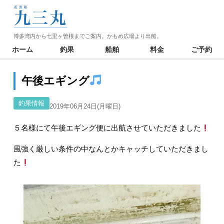
博多湾内から七里ヶ曽根までご案内。かもめ広場より出船。
ホーム
釣果
船舶
料金
ご予約
午後エギング
釣果情報
2019年06月24日(月曜日)
５名様にて午後エギング便に出航させていただきました
風強く厳しい条件の中なんとかキャッチしていただきまし
た