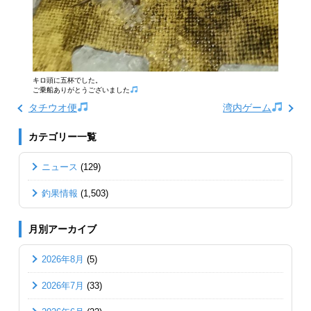
キロ頭に五杯でした。
ご乗船ありがとうございました
タチウオ便
湾内ゲーム
カテゴリー一覧
ニュース
(129)
釣果情報
(1,503)
月別アーカイブ
2026年8月
(5)
2026年7月
(33)