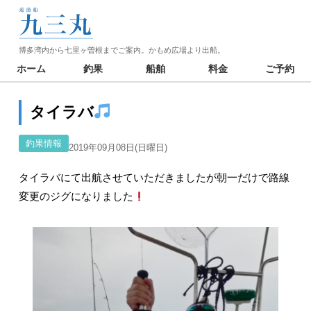
博多湾内から七里ヶ曽根までご案内。かもめ広場より出船。
ホーム
釣果
船舶
料金
ご予約
タイラバ
釣果情報
2019年09月08日(日曜日)
タイラバにて出航させていただきましたが朝一だけで路線
変更のジグになりました