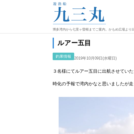
博多湾内から七里ヶ曽根までご案内。かもめ広場より
ルアー五目
釣果情報
2019年10月09日(水曜日)
３名様にてルアー五目に出航させていた
時化の予報で湾内かなと思いましたが走