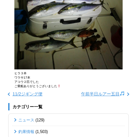
ヒラ３本
ワラサ17本
アコウ２匹でした
ご乗船ありがとうございました
11/2ジギング便
午前半日ルアー五目
カテゴリー一覧
ニュース
(129)
釣果情報
(1,503)