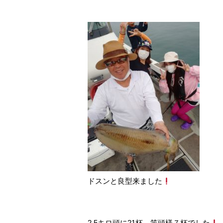
ドスンと良型来ました
2.5キロ頭に21杯。竿頭様７杯でした