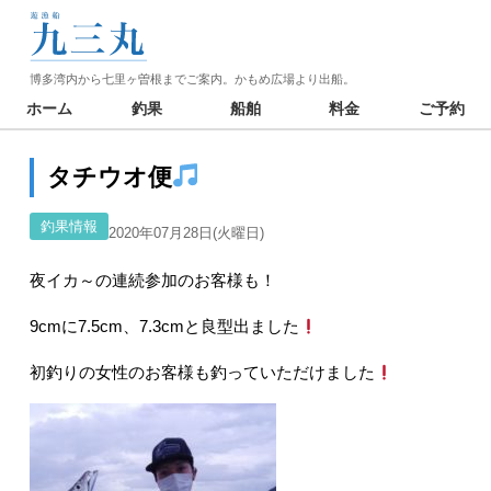
博多湾内から七里ヶ曽根までご案内。かもめ広場より出船。
ホーム
釣果
船舶
料金
ご予約
タチウオ便
釣果情報
2020年07月28日(火曜日)
夜イカ～の連続参加のお客様も！
9cmに7.5cm、7.3cmと良型出ました
初釣りの女性のお客様も釣っていただけました