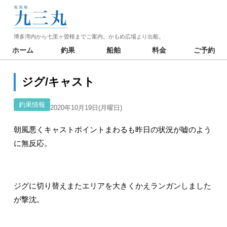
博多湾内から七里ヶ曽根までご案内。かもめ広場より出船。
ホーム
釣果
船舶
料金
ご予約
ジグ/キャスト
釣果情報
2020年10月19日(月曜日)
朝風悪くキャストポイントまわるも昨日の状況が嘘のよう
に無反応。
ジグに切り替えまたエリアを大きくかえランガンしました
が撃沈。