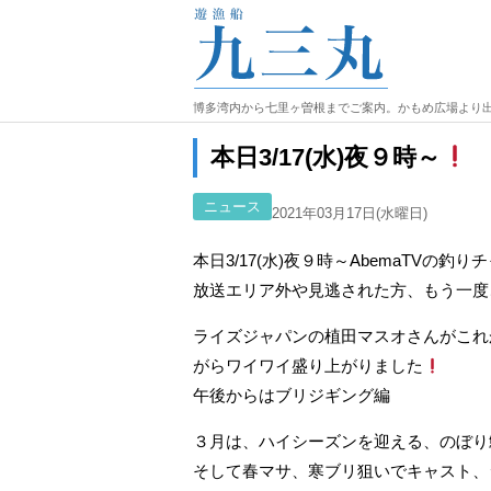
博多湾内から七里ヶ曽根までご案内。かもめ広場より
本日3/17(水)夜９時～
ニュース
2021年03月17日(水曜日)
本日3/17(水)夜９時～AbemaTVの
放送エリア外や見逃された方、もう一度
ライズジャパンの植田マスオさんがこれ
がらワイワイ盛り上がりました
午後からはブリジギング編
３月は、ハイシーズンを迎える、のぼり
そして春マサ、寒ブリ狙いでキャスト、