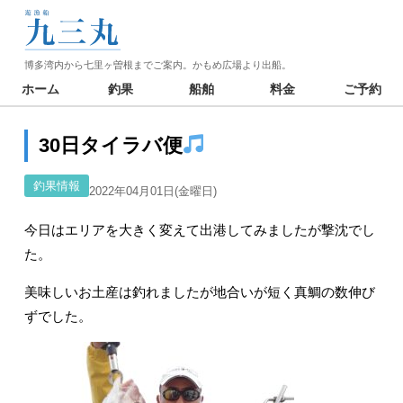
博多湾内から七里ヶ曽根までご案内。かもめ広場より出船。
ホーム
釣果
船舶
料金
ご予約
30日タイラバ便
釣果情報
2022年04月01日(金曜日)
今日はエリアを大きく変えて出港してみましたが撃沈でし
た。
美味しいお土産は釣れましたが地合いが短く真鯛の数伸び
ずでした。