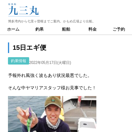
博多湾内から七里ヶ曽根までご案内。かもめ広場より出船。
ホーム
釣果
船舶
料金
ご予約
15日エギ便
釣果情報
2022年05月17日(火曜日)
予報外れ風強く波もあり状況最悪でした。
そんな中ヤマリアスタッフ様お見事でした！